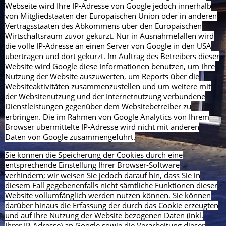
Webseite wird Ihre IP-Adresse von Google jedoch innerhalb
von Mitgliedstaaten der Europäischen Union oder in anderen
Vertragsstaaten des Abkommens über den Europäischen
Wirtschaftsraum zuvor gekürzt. Nur in Ausnahmefällen wird
die volle IP-Adresse an einen Server von Google in den USA
übertragen und dort gekürzt. Im Auftrag des Betreibers dieser
Website wird Google diese Informationen benutzen, um Ihre
Nutzung der Website auszuwerten, um Reports über die
Websiteaktivitäten zusammenzustellen und um weitere mit
der Websitenutzung und der Internetnutzung verbundene
Dienstleistungen gegenüber dem Websitebetreiber zu
erbringen. Die im Rahmen von Google Analytics von Ihrem
Browser übermittelte IP-Adresse wird nicht mit anderen
Daten von Google zusammengeführt.
Sie können die Speicherung der Cookies durch eine
entsprechende Einstellung Ihrer Browser-Software
verhindern; wir weisen Sie jedoch darauf hin, dass Sie in
diesem Fall gegebenenfalls nicht sämtliche Funktionen dieser
Website vollumfänglich werden nutzen können. Sie können
darüber hinaus die Erfassung der durch das Cookie erzeugten
und auf Ihre Nutzung der Website bezogenen Daten (inkl.
Ihrer IP-Adresse) an Google sowie die Verarbeitung dieser