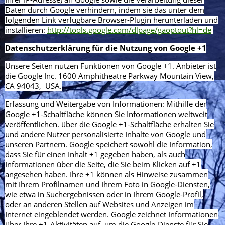
Daten durch Google verhindern, indem sie das unter dem
folgenden Link verfügbare Browser-Plugin herunterladen und
installieren:
http://tools.google.com/dlpage/gaoptout?hl=de
Datenschutzerklärung für die Nutzung von Google +1
Unsere Seiten nutzen Funktionen von Google +1. Anbieter ist
die Google Inc. 1600 Amphitheatre Parkway Mountain View,
CA 94043, USA.
Erfassung und Weitergabe von Informationen: Mithilfe der
Google +1-Schaltfläche können Sie Informationen weltweit
veröffentlichen. über die Google +1-Schaltfläche erhalten Sie
und andere Nutzer personalisierte Inhalte von Google und
unseren Partnern. Google speichert sowohl die Information,
dass Sie für einen Inhalt +1 gegeben haben, als auch
Informationen über die Seite, die Sie beim Klicken auf +1
angesehen haben. Ihre +1 können als Hinweise zusammen
mit Ihrem Profilnamen und Ihrem Foto in Google-Diensten,
wie etwa in Suchergebnissen oder in Ihrem Google-Profil,
oder an anderen Stellen auf Websites und Anzeigen im
Internet eingeblendet werden. Google zeichnet Informationen
über Ihre +1-Aktivitäten auf, um die Google-Dienste für Sie