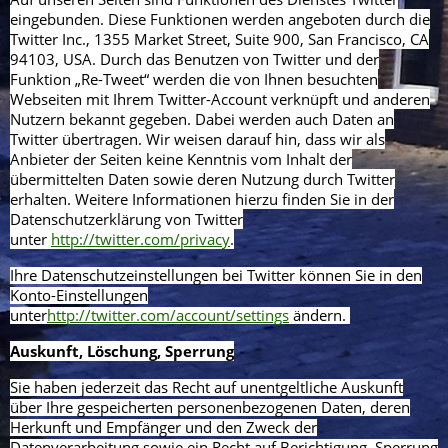
eingebunden. Diese Funktionen werden angeboten durch die
Twitter Inc., 1355 Market Street, Suite 900, San Francisco, CA
94103, USA. Durch das Benutzen von Twitter und der
Funktion „Re-Tweet“ werden die von Ihnen besuchten
Webseiten mit Ihrem Twitter-Account verknüpft und anderen
Nutzern bekannt gegeben. Dabei werden auch Daten an
Twitter übertragen. Wir weisen darauf hin, dass wir als
Anbieter der Seiten keine Kenntnis vom Inhalt der
übermittelten Daten sowie deren Nutzung durch Twitter
erhalten. Weitere Informationen hierzu finden Sie in der
Datenschutzerklärung von Twitter
unter
http://twitter.com/privacy
.
Ihre Datenschutzeinstellungen bei Twitter können Sie in den
Konto-Einstellungen
unter
http://twitter.com/account/settings
ändern.
Auskunft, Löschung, Sperrung
Sie haben jederzeit das Recht auf unentgeltliche Auskunft
über Ihre gespeicherten personenbezogenen Daten, deren
Herkunft und Empfänger und den Zweck der
Datenverarbeitung sowie ein Recht auf Berichtigung, Sperrung