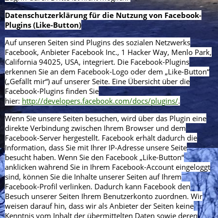
Datenschutzerklärung für die Nutzung von Facebook-
Plugins (Like-Button)
Auf unseren Seiten sind Plugins des sozialen Netzwerks
Facebook, Anbieter Facebook Inc., 1 Hacker Way, Menlo Park,
California 94025, USA, integriert. Die Facebook-Plugins
erkennen Sie an dem Facebook-Logo oder dem „Like-Button“
(„Gefällt mir“) auf unserer Seite. Eine Übersicht über die
Facebook-Plugins finden Sie
hier:
http://developers.facebook.com/docs/plugins/
.
Wenn Sie unsere Seiten besuchen, wird über das Plugin eine
direkte Verbindung zwischen Ihrem Browser und dem
Facebook-Server hergestellt. Facebook erhält dadurch die
Information, dass Sie mit Ihrer IP-Adresse unsere Seite
besucht haben. Wenn Sie den Facebook „Like-Button“
anklicken während Sie in Ihrem Facebook-Account eingeloggt
sind, können Sie die Inhalte unserer Seiten auf Ihrem
Facebook-Profil verlinken. Dadurch kann Facebook den
Besuch unserer Seiten Ihrem Benutzerkonto zuordnen. Wir
weisen darauf hin, dass wir als Anbieter der Seiten keine
Kenntnis vom Inhalt der übermittelten Daten sowie deren