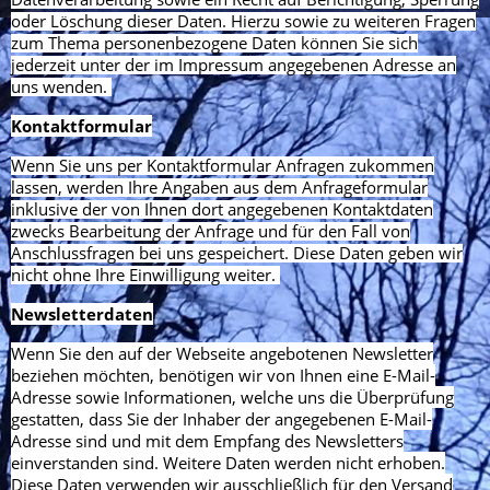
oder Löschung dieser Daten. Hierzu sowie zu weiteren Fragen
zum Thema personenbezogene Daten können Sie sich
jederzeit unter der im Impressum angegebenen Adresse an
uns wenden.
Kontaktformular
Wenn Sie uns per Kontaktformular Anfragen zukommen
lassen, werden Ihre Angaben aus dem Anfrageformular
inklusive der von Ihnen dort angegebenen Kontaktdaten
zwecks Bearbeitung der Anfrage und für den Fall von
Anschlussfragen bei uns gespeichert. Diese Daten geben wir
nicht ohne Ihre Einwilligung weiter.
Newsletterdaten
Wenn Sie den auf der Webseite angebotenen Newsletter
beziehen möchten, benötigen wir von Ihnen eine E-Mail-
Adresse sowie Informationen, welche uns die Überprüfung
gestatten, dass Sie der Inhaber der angegebenen E-Mail-
Adresse sind und mit dem Empfang des Newsletters
einverstanden sind. Weitere Daten werden nicht erhoben.
Diese Daten verwenden wir ausschließlich für den Versand