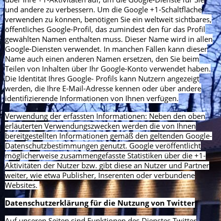
und andere zu verbessern. Um die Google +1-Schaltfläche
verwenden zu können, benötigen Sie ein weltweit sichtbares,
öffentliches Google-Profil, das zumindest den für das Profil
gewählten Namen enthalten muss. Dieser Name wird in allen
Google-Diensten verwendet. In manchen Fällen kann dieser
Name auch einen anderen Namen ersetzen, den Sie beim
Teilen von Inhalten über Ihr Google-Konto verwendet haben.
Die Identität Ihres Google- Profils kann Nutzern angezeigt
werden, die Ihre E-Mail-Adresse kennen oder über andere
identifizierende Informationen von Ihnen verfügen.
Verwendung der erfassten Informationen: Neben den oben
erläuterten Verwendungszwecken werden die von Ihnen
bereitgestellten Informationen gemäß den geltenden Google-
Datenschutzbestimmungen genutzt. Google veröffentlicht
möglicherweise zusammengefasste Statistiken über die +1-
Aktivitäten der Nutzer bzw. gibt diese an Nutzer und Partner
weiter, wie etwa Publisher, Inserenten oder verbundene
Websites.
Datenschutzerklärung für die Nutzung von Twitter
Auf unseren Seiten sind Funktionen des Dienstes Twitter