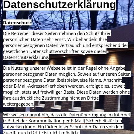
Datenschutzerklärung
Datenschutz
Die Betreiber dieser Seiten nehmen den Schutz Ihrer
persönlichen Daten sehr ernst. Wir behandeln Ihre
personenbezogenen Daten vertraulich und entsprechend der
gesetzlichen Datenschutzvorschriften sowie dieser
Datenschutzerklärung.
Die Nutzung unserer Webseite ist in der Regel ohne Angabe
personenbezogener Daten möglich. Soweit auf unseren Seiten
personenbezogene Daten (beispielsweise Name, Anschrift
oder E-Mail-Adressen) erhoben werden, erfolgt dies, soweit
möglich, stets auf freiwilliger Basis. Diese Daten werden ohne
Ihre ausdrückliche Zustimmung nicht an Dritte
weitergegeben.
Wir weisen darauf hin, dass die Datenübertragung im Internet
(z.B. bei der Kommunikation per E-Mail) Sicherheitslücken
aufweisen kann. Ein lückenloser Schutz der Daten vor dem
Zugriff durch Dritte ist nicht möglich.