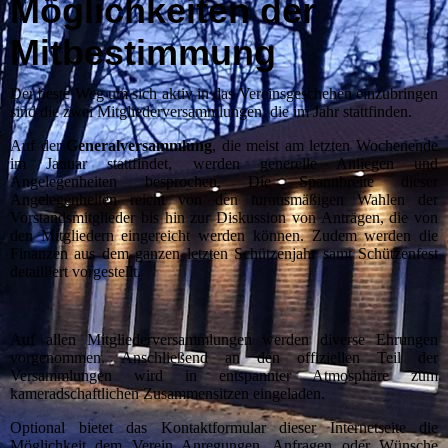
Möglichkeiten der
Mitbestimmung
Der beste Weg um sich aktiv in das Vereinsgeschehen einzubringen
sind die zwei Mitgliederversammlungen, die im Jahr stattfinden.
Auf der
Generalversammlung
, die meist am letzten Wochenende
im Januar stattfindet, werden generelle Anliegen und
Angelegenheiten besprochen. Die Spannbreite dieser
Angelegenheiten reicht von den turnusmäßigen Wahlen der
Vorstandsmitglieder bis hin zur Diskussion von Anträgen, die von
den Mitgliedern eingereicht werden können. Zudem werden die
Finanzen aus dem ganzen letzten Schützenjahr samt Schützenfest
detailliert vorgestellt.
Auf allen Mitgliederversammlungen werden diverse Ehrungen
vorgenommen. Anschließend an den offiziellen Teil der
Versammlungen wird in entspannter Atmosphäre zum
kameradschaftlichen Zusammensitzen eingeladen.
Optional bietet das Kontaktformular dieser Internetseite die
Möglichkeit dem Verein Anregungen, Anfragen oder Wünsche