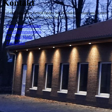
Kontakt
Auf den folgenden Seiten finden Sie Kontaktformulare und weitere
Informationen wie Anfahrt oder das Impressum.
Zum Kontaktformular
Zur Hallenvermietung
Zu Social Media
Zur Anfahrt