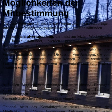
Möglichkeiten der
Mitbestimmung
Der beste Weg um sich aktiv in das Vereinsgeschehen einzubringen
sind die zwei Mitgliederversammlungen, die im Jahr stattfinden.
Auf der
Generalversammlung
, die meist am letzten Wochenende
im Januar stattfindet, werden generelle Anliegen und
Angelegenheiten besprochen. Die Spannbreite dieser
Angelegenheiten reicht von den turnusmäßigen Wahlen der
Vorstandsmitglieder bis hin zur Diskussion von Anträgen, die von
den Mitgliedern eingereicht werden können. Zudem werden die
Finanzen aus dem ganzen letzten Schützenjahr samt Schützenfest
detailliert vorgestellt.
Auf allen Mitgliederversammlungen werden diverse Ehrungen
vorgenommen. Anschließend an den offiziellen Teil der
Versammlungen wird in entspannter Atmosphäre zum
kameradschaftlichen Zusammensitzen eingeladen.
Optional bietet das Kontaktformular dieser Internetseite die
Möglichkeit dem Verein Anregungen, Anfragen oder Wünsche